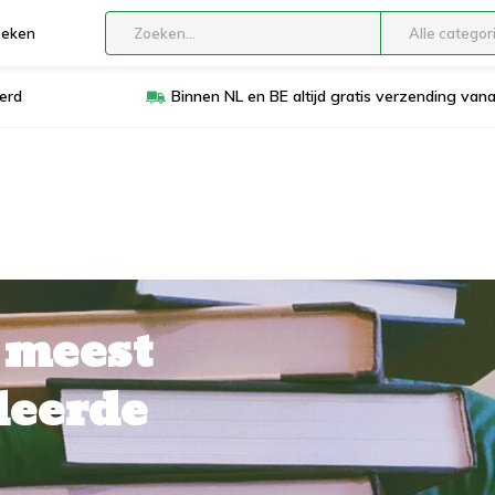
boeken
Alle categor
erd
Binnen NL en BE altijd gratis verzending van
e meest
deerde