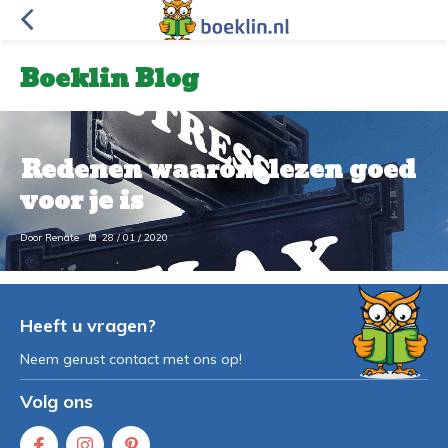
Boeklin Blog
Redenen waarom lezen goed
voor je is
Door Renate
28 / 01 / 2020
Heeft u vragen?
Neem gerust contact met ons op!
Volg ons