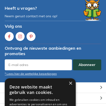
Heeft u vragen?
Neem gerust contact met ons op!
Volg ons
Ontvang de nieuwste aanbiedingen en
promoties
Abonneer
* Lees hier de wettelijke beperkingen
×
Deze website maakt
Klantenservice
gebruik van cookies.
Mijn account
We gebruiken cookies om inhoud en
advertenties te personaliseren en om ons