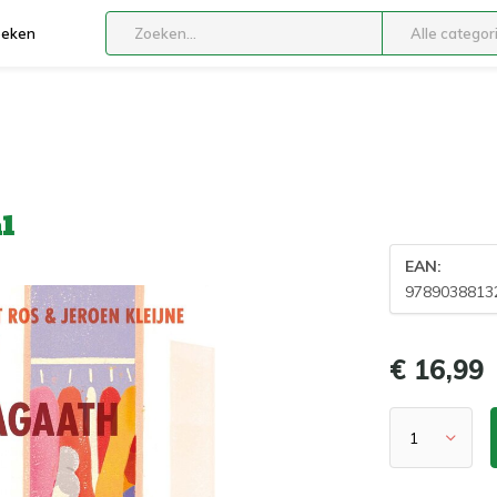
boeken
Alle categor
l
EAN:
9789038813
€ 16,99