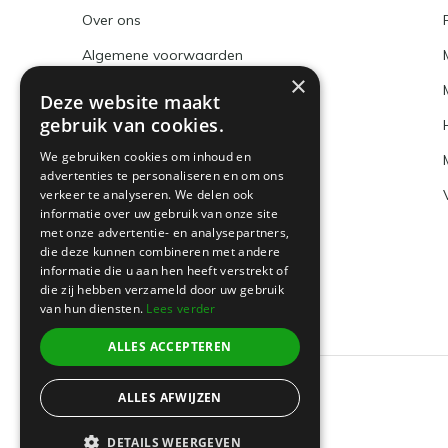
Over ons
Algemene voorwaarden
×
Disclaimer
Deze website maakt
gebruik van cookies.
Privacy Policy
We gebruiken cookies om inhoud en
Betaalmethoden en BTW nummer
advertenties te personaliseren en om ons
verkeer te analyseren. We delen ook
Verzenden & retourneren
informatie over uw gebruik van onze site
Klantenservice
met onze advertentie- en analysepartners,
die deze kunnen combineren met andere
Sitemap
informatie die u aan hen heeft verstrekt of
die zij hebben verzameld door uw gebruik
van hun diensten.
Lees verder
ALLES ACCEPTEREN
ALLES AFWIJZEN
© 2026 -
Boeklin
DETAILS WEERGEVEN