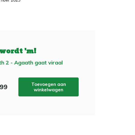
mber 2023
 wordt 'm!
h 2 - Agaath gaat viraal
Toevoegen aan
,99
winkelwagen