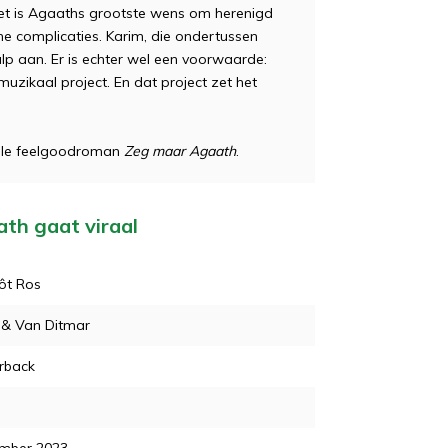
Het is Agaaths grootste wens om herenigd
e complicaties. Karim, die ondertussen
lp aan. Er is echter wel een voorwaarde:
zikaal project. En dat project zet het
olle feelgoodroman
Zeg maar Agaath
.
ath gaat viraal
ôt Ros
 & Van Ditmar
rback