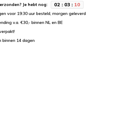
0
2
:
0
3
:
0
9
erzonden? Je hebt nog:
en voor 19:30 uur besteld, morgen geleverd
ending v.a. €30,- binnen NL en BE
verpakt!
n binnen 14 dagen