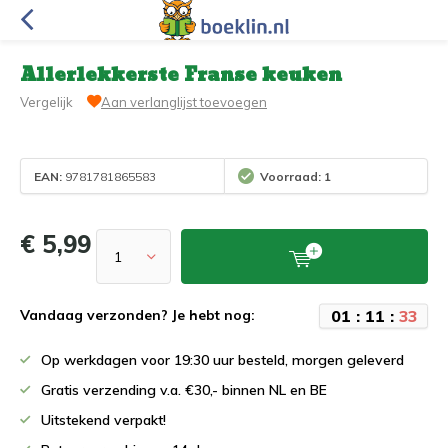
Allerlekkerste Franse keuken
Vergelijk
Aan verlanglijst toevoegen
EAN:
9781781865583
Voorraad: 1
€ 5,99
0
1
:
1
1
:
3
3
Vandaag verzonden? Je hebt nog:
Op werkdagen voor 19:30 uur besteld, morgen geleverd
Gratis verzending v.a. €30,- binnen NL en BE
Uitstekend verpakt!