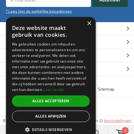
* Lees hier de wettelijke beperkingen
×
Deze website maakt
Klantenservice
gebruik van cookies.
Mijn account
We gebruiken cookies om inhoud en
advertenties te personaliseren en om ons
Categorieën
verkeer te analyseren. We delen ook
informatie over uw gebruik van onze site
met onze advertentie- en analysepartners,
Contact
die deze kunnen combineren met andere
informatie die u aan hen heeft verstrekt of
die zij hebben verzameld door uw gebruik
Algemene voorwaarden
RSS-feed
Sitemap
van hun diensten.
Lees verder
ALLES ACCEPTEREN
© 2026 -
Boeklin
ALLES AFWIJZEN
Beoordeling door klanten:
9.3
/
10
-
3905
Reviews @
beoordelingen
DETAILS WEERGEVEN
0