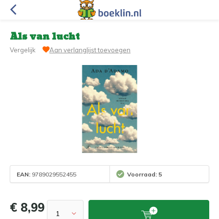
Als van lucht
Vergelijk
Aan verlanglijst toevoegen
EAN:
9789029552455
Voorraad: 5
€ 8,99