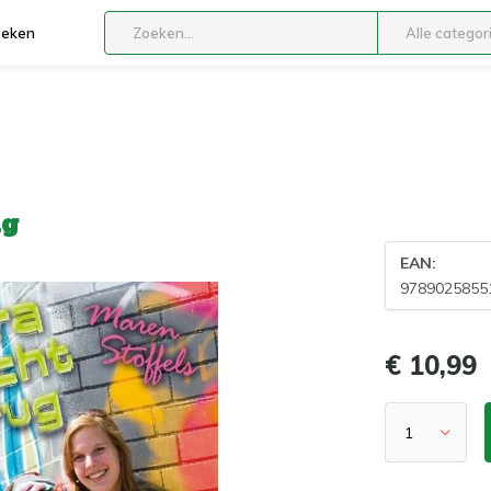
boeken
Alle categor
ug
EAN:
9789025855
€ 10,99