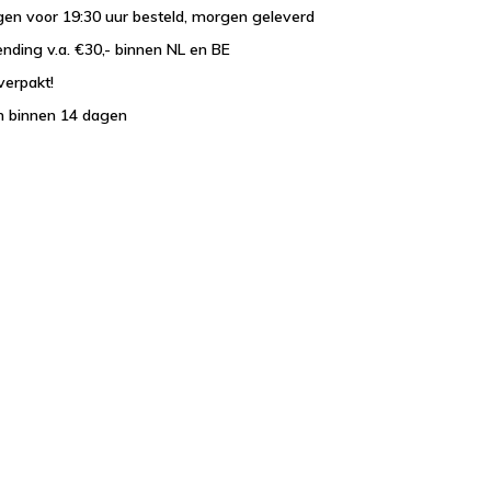
en voor 19:30 uur besteld, morgen geleverd
ending v.a. €30,- binnen NL en BE
verpakt!
n binnen 14 dagen