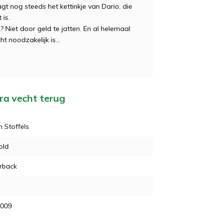
t nog steeds het kettinkje van Dario, die
is.
? Niet door geld te jatten. En al helemaal
t noodzakelijk is...
ara vecht terug
 Stoffels
old
rback
2009