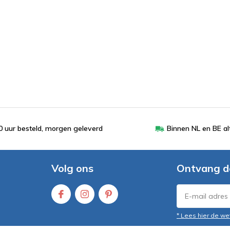
 uur besteld, morgen geleverd
Binnen NL en BE al
Volg ons
Ontvang d
* Lees hier de we