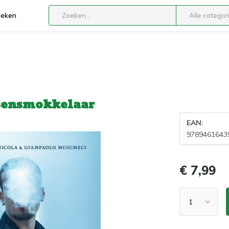
boeken
Alle categor
sensmokkelaar
EAN:
9789461643
€ 7,99