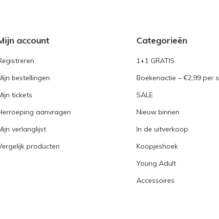
Mijn account
Categorieën
Registreren
1+1 GRATIS
Mijn bestellingen
Boekenactie – €2,99 per s
Mijn tickets
SALE
Herroeping aanvragen
Nieuw binnen
Mijn verlanglijst
In de uitverkoop
Vergelijk producten
Koopjeshoek
Young Adult
Accessoires