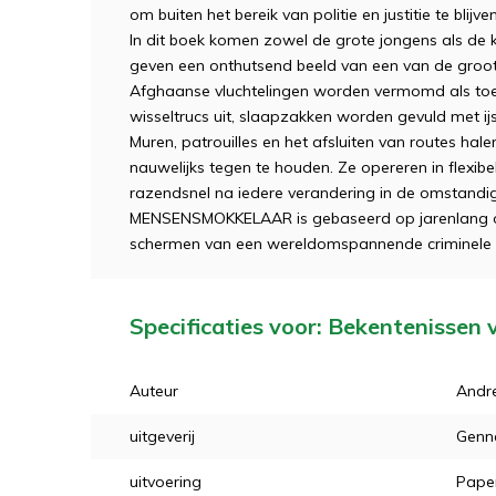
om buiten het bereik van politie en justitie te bl
In dit boek komen zowel de grote jongens als de 
geven een onthutsend beeld van een van de groot
Afghaanse vluchtelingen worden vermomd als toer
wisseltrucs uit, slaapzakken worden gevuld met i
Muren, patrouilles en het afsluiten van routes hale
nauwelijks tegen te houden. Ze opereren in flexib
razendsnel na iedere verandering in de omstan
MENSEN­SMOKKELAAR is gebaseerd op jarenlang on
schermen van een wereldomspannende criminele i
Specificaties voor: Bekentenisse
Auteur
Andre
uitgeverij
Genne
uitvoering
Pape