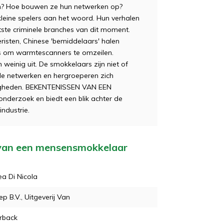
ijven? Hoe bouwen ze hun netwerken op?
kleine spelers aan het woord. Hun verhalen
ste criminele branches van dit moment.
isten, Chinese 'bemiddelaars' halen
js om warmte­scanners te omzeilen.
n weinig uit. De smokkelaars zijn niet of
ele netwerken en hergroeperen zich
digheden. BEKENTENISSEN VAN EEN
derzoek en biedt een blik achter de
ndustrie.
n van een mensensmokkelaar
a Di Nicola
p B.V., Uitgeverij Van
rback