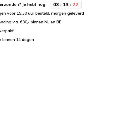
0
3
:
1
3
:
2
2
erzonden? Je hebt nog:
en voor 19:30 uur besteld, morgen geleverd
ending v.a. €30,- binnen NL en BE
verpakt!
n binnen 14 dagen