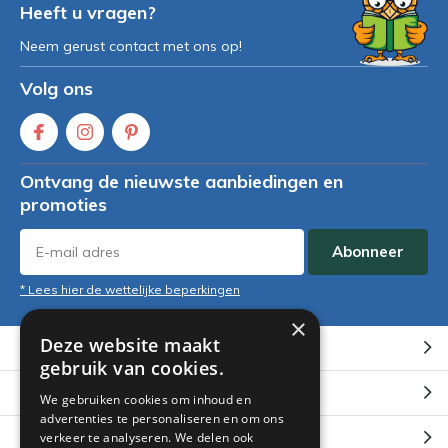
Heeft u vragen?
Neem gerust contact met ons op!
Volg ons
Ontvang de nieuwste aanbiedingen en
promoties
Abonneer
* Lees hier de wettelijke beperkingen
×
Deze website maakt
Klantenservice
gebruik van cookies.
Mijn account
We gebruiken cookies om inhoud en
advertenties te personaliseren en om ons
Categorieën
verkeer te analyseren. We delen ook