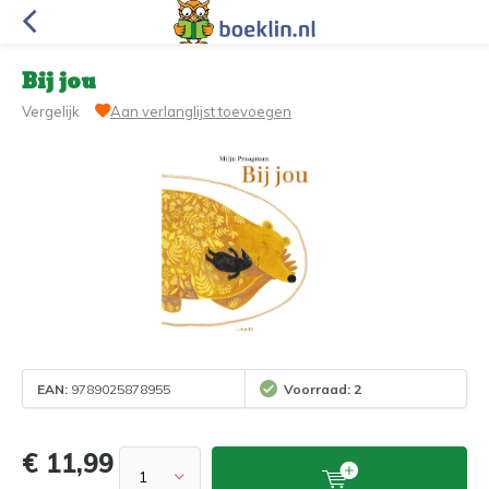
Bij jou
Vergelijk
Aan verlanglijst toevoegen
EAN:
9789025878955
Voorraad: 2
€ 11,99