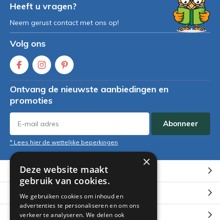
Heeft u vragen?
Neem gerust contact met ons op!
Volg ons
Ontvang de nieuwste aanbiedingen en
promoties
Abonneer
* Lees hier de wettelijke beperkingen
×
Deze website maakt
Klantenservice
gebruik van cookies.
Mijn account
We gebruiken cookies om inhoud en
advertenties te personaliseren en om ons
Categorieën
verkeer te analyseren. We delen ook