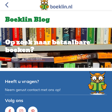
Boeklin Blog
Op zoek naar betaalbare
boeken?
Door Sandor
05 / 02 / 2023
Heeft u vragen?
Neem gerust contact met ons op!
Volg ons