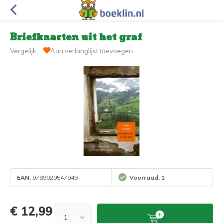
Briefkaarten uit het graf
Vergelijk
Aan verlanglijst toevoegen
EAN:
9789029547949
Voorraad: 1
€ 12,99