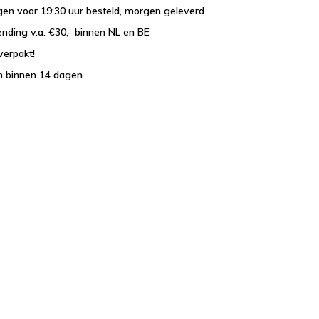
en voor 19:30 uur besteld, morgen geleverd
ending v.a. €30,- binnen NL en BE
verpakt!
n binnen 14 dagen