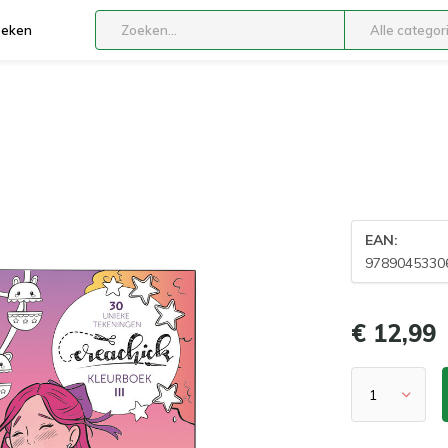
boeken
Alle categor
EAN:
9789045330
€ 12,99