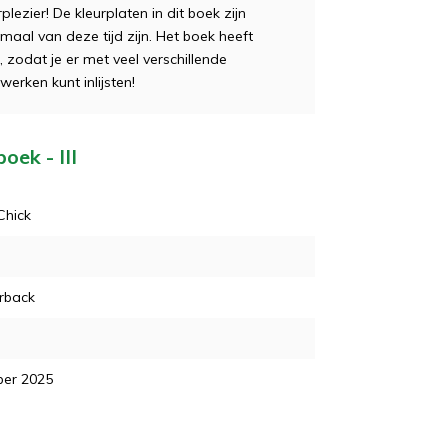
rplezier! De kleurplaten in dit boek zijn
emaal van deze tijd zijn. Het boek heeft
, zodat je er met veel verschillende
erken kunt inlijsten!
oek - III
Chick
rback
ber 2025