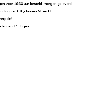
en voor 19:30 uur besteld, morgen geleverd
ending v.a. €30,- binnen NL en BE
verpakt!
n binnen 14 dagen