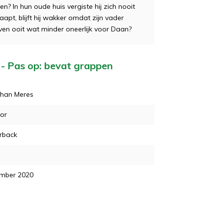
In hun oude huis vergiste hij zich nooit
aapt, blijft hij wakker omdat zijn vader
ven ooit wat minder oneerlijk voor Daan?
 - Pas op: bevat grappen
than Meres
or
rback
mber 2020