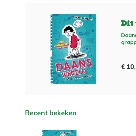
Dit
Daans
grap
€ 10
Recent bekeken