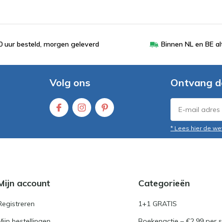
 uur besteld, morgen geleverd
Binnen NL en BE al
Volg ons
Ontvang d
* Lees hier de we
Mijn account
Categorieën
Registreren
1+1 GRATIS
Mijn bestellingen
Boekenactie – €2,99 per s