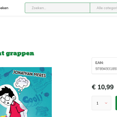
boeken
Alle categor
at grappen
EAN:
9789493189
€ 10,99