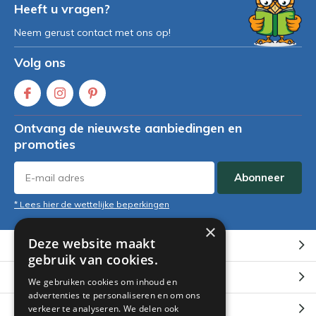
Heeft u vragen?
Neem gerust contact met ons op!
Volg ons
Ontvang de nieuwste aanbiedingen en
promoties
Abonneer
* Lees hier de wettelijke beperkingen
×
Deze website maakt
Klantenservice
gebruik van cookies.
Mijn account
We gebruiken cookies om inhoud en
advertenties te personaliseren en om ons
Categorieën
verkeer te analyseren. We delen ook