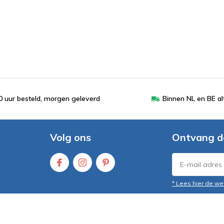
 uur besteld, morgen geleverd
Binnen NL en BE al
Volg ons
Ontvang d
* Lees hier de we