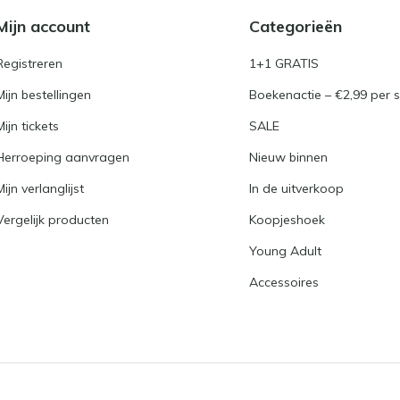
Mijn account
Categorieën
Registreren
1+1 GRATIS
Mijn bestellingen
Boekenactie – €2,99 per s
Mijn tickets
SALE
Herroeping aanvragen
Nieuw binnen
Mijn verlanglijst
In de uitverkoop
Vergelijk producten
Koopjeshoek
Young Adult
Accessoires