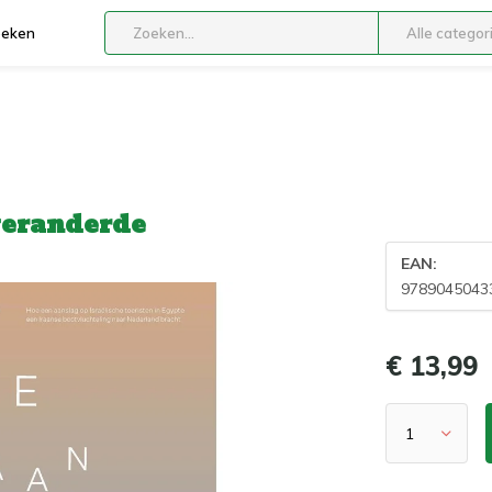
boeken
Alle categor
veranderde
EAN:
9789045043
€ 13,99