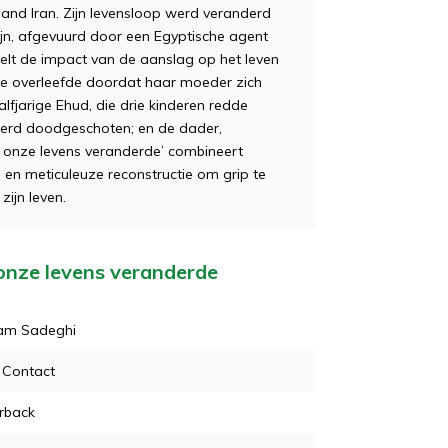
eland Iran. Zijn levensloop werd veranderd
ijn, afgevuurd door een Egyptische agent
felt de impact van de aanslag op het leven
, die overleefde doordat haar moeder zich
fjarige Ehud, die drie kinderen redde
werd doodgeschoten; en de dader,
ie onze levens veranderde’ combineert
en meticuleuze reconstructie om grip te
zijn leven.
 onze levens veranderde
am Sadeghi
 Contact
rback