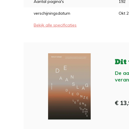
Aantal pagina's
192
verschijningsdatum
Okt 
Bekijk alle specificaties
Dit
De aa
vera
€ 13