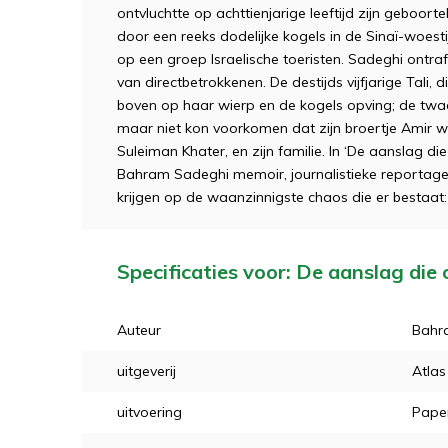
ontvluchtte op achttienjarige leeftijd zijn geboort
door een reeks dodelijke kogels in de Sinaï-woest
op een groep Israelische toeristen. Sadeghi ontra
van directbetrokkenen. De destijds vijfjarige Tali
boven op haar wierp en de kogels opving; de twaal
maar niet kon voorkomen dat zijn broertje Amir 
Suleiman Khater, en zijn familie. In ‘De aanslag d
Bahram Sadeghi memoir, journalistieke reportage 
krijgen op de waanzinnigste chaos die er bestaat: 
Specificaties voor: De aanslag die
Auteur
Bahr
uitgeverij
Atlas
uitvoering
Pape