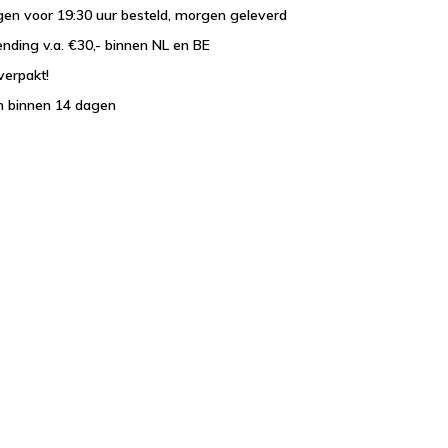
en voor 19:30 uur besteld, morgen geleverd
ending v.a. €30,- binnen NL en BE
verpakt!
n binnen 14 dagen