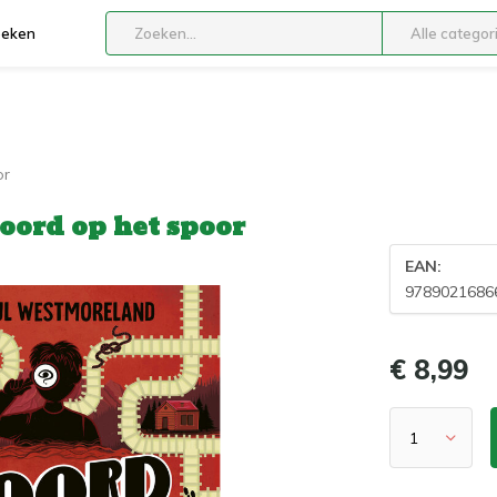
boeken
Alle categor
or
oord op het spoor
EAN:
9789021686
€ 8,99