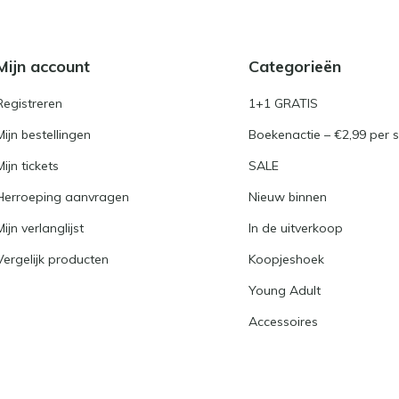
Mijn account
Categorieën
Registreren
1+1 GRATIS
Mijn bestellingen
Boekenactie – €2,99 per s
Mijn tickets
SALE
Herroeping aanvragen
Nieuw binnen
Mijn verlanglijst
In de uitverkoop
Vergelijk producten
Koopjeshoek
Young Adult
Accessoires