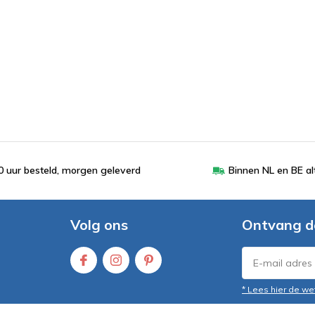
 uur besteld, morgen geleverd
Binnen NL en BE al
Volg ons
Ontvang d
* Lees hier de we