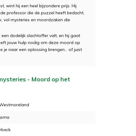
t, wint hij een heel bijzondere prijs. Hij
e professor die de puzzel heeft bedacht,
k, vol mysteries en moordzaken die
een dodelijk slachtoffer valt, en hij gaat
 heeft jouw hulp nodig om deze moord op
 je naar een oplossing brengen… of juist
mysteries - Moord op het
 Westmoreland
gsma
rback