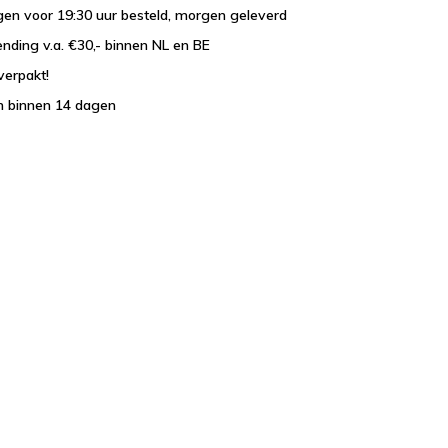
en voor 19:30 uur besteld, morgen geleverd
ending v.a. €30,- binnen NL en BE
verpakt!
n binnen 14 dagen