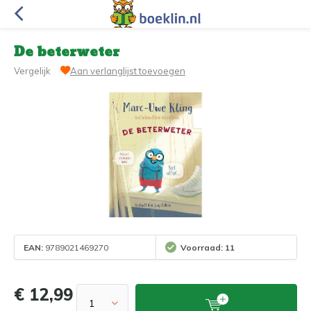
De beterweter
Vergelijk
Aan verlanglijst toevoegen
EAN:
9789021469270
Voorraad: 11
€ 12,99