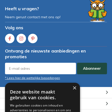
Heeft u vragen?
Neem gerust contact met ons op!
Volg ons
Ontvang de nieuwste aanbiedingen en
promoties
Abonneer
* Lees hier de wettelijke beperkingen
×
Deze website maakt
Klantenservice
gebruik van cookies.
Mijn account
We gebruiken cookies om inhoud en
advertenties te personaliseren en om ons