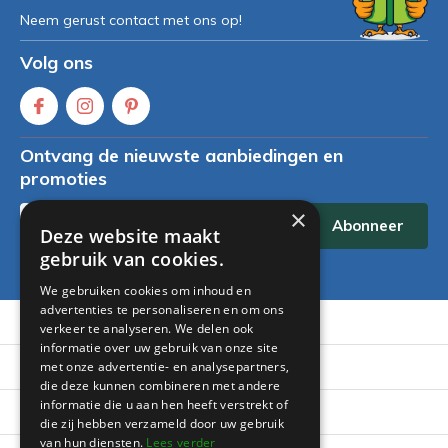
Neem gerust contact met ons op!
Volg ons
Ontvang de nieuwste aanbiedingen en
promoties
×
Abonneer
Deze website maakt
gebruik van cookies.
* Lees hier de wettelijke beperkingen
We gebruiken cookies om inhoud en
advertenties te personaliseren en om ons
Klantenservice
verkeer te analyseren. We delen ook
informatie over uw gebruik van onze site
Mijn account
met onze advertentie- en analysepartners,
die deze kunnen combineren met andere
informatie die u aan hen heeft verstrekt of
Categorieën
die zij hebben verzameld door uw gebruik
van hun diensten.
Lees verder