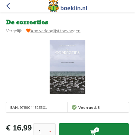
De correcties
Vergelijk
Aan verlanglijst toevoegen
EAN:
9789044625301
Voorraad: 3
€ 16,99