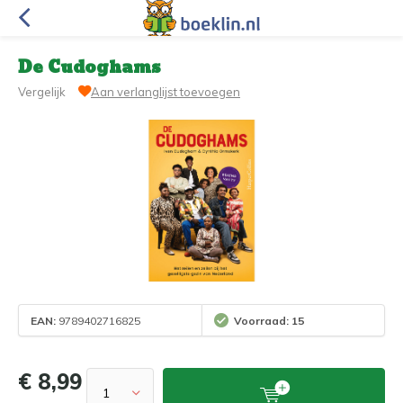
De Cudoghams
Vergelijk
Aan verlanglijst toevoegen
EAN:
9789402716825
Voorraad: 15
€ 8,99