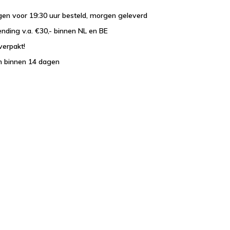
en voor 19:30 uur besteld, morgen geleverd
ending v.a. €30,- binnen NL en BE
verpakt!
n binnen 14 dagen