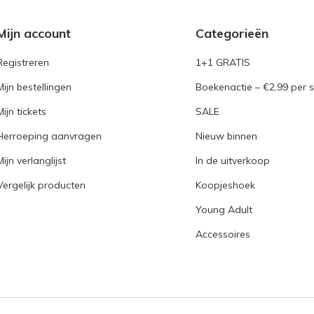
Mijn account
Categorieën
Registreren
1+1 GRATIS
Mijn bestellingen
Boekenactie – €2,99 per s
Mijn tickets
SALE
Herroeping aanvragen
Nieuw binnen
Mijn verlanglijst
In de uitverkoop
Vergelijk producten
Koopjeshoek
Young Adult
Accessoires