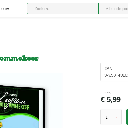
boeken
Alle categor
e ommekeer
EAN:
9789044816
€19,95
€ 5,99