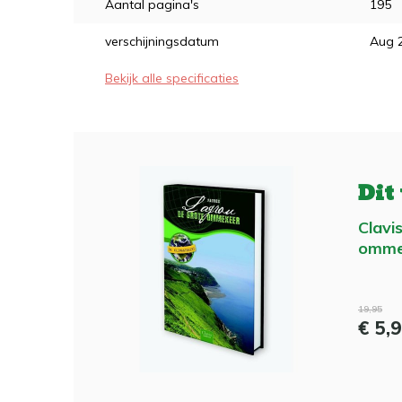
Aantal pagina's
195
verschijningsdatum
Aug 
Bekijk alle specificaties
Dit
Clavi
omme
19,95
€ 5,