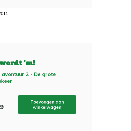
2011
 wordt 'm!
s avontuur 2 - De grote
keer
Toevoegen aan
99
winkelwagen