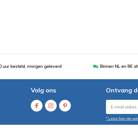
 uur besteld, morgen geleverd
Binnen NL en BE al
Volg ons
Ontvang d
* Lees hier de we