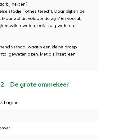
aarbij helpen?
se stadje Totnes terecht. Daar blijken de
. Maar zal dit voldoende zijn? En vooral,
ken willen weten, ook tijdig weten te
nend verhaal waarin een kleine groep
tal gewetenlozen. Met als inzet, een
r 2 - De grote ommekeer
ck Lagrou
cover