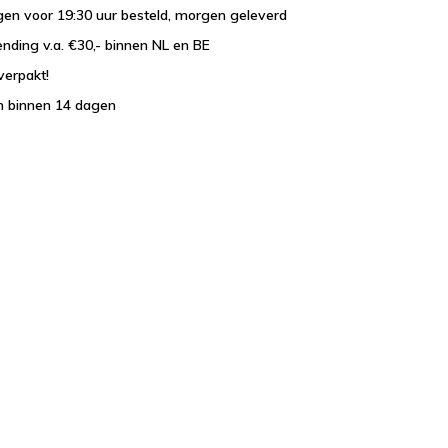
en voor 19:30 uur besteld, morgen geleverd
ending v.a. €30,- binnen NL en BE
verpakt!
n binnen 14 dagen