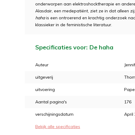
onderworpen aan elektroshocktherapie en andere ‘
Alasdair, een medepatiënt, ziet ze in dat alleen z
haha
is een ontroerend en krachtig onderzoek n
klassieker in de feministische literatuur.
Specificaties voor: De haha
Auteur
Jenn
uitgeverij
Thom
uitvoering
Pape
Aantal pagina's
176
verschijningsdatum
April
Bekijk alle specificaties