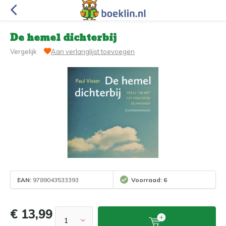
De hemel dichterbij
Vergelijk
Aan verlanglijst toevoegen
EAN:
9789043533393
Voorraad: 6
€ 13,99