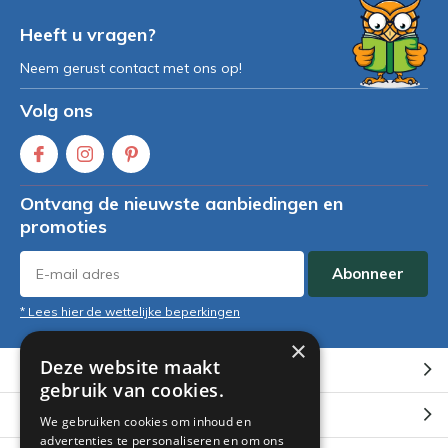
Heeft u vragen?
Neem gerust contact met ons op!
Volg ons
Ontvang de nieuwste aanbiedingen en
promoties
Abonneer
* Lees hier de wettelijke beperkingen
×
Deze website maakt
Klantenservice
gebruik van cookies.
Mijn account
We gebruiken cookies om inhoud en
advertenties te personaliseren en om ons