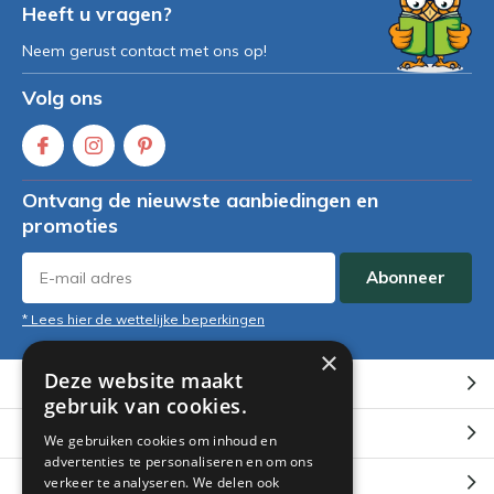
Heeft u vragen?
Neem gerust contact met ons op!
Volg ons
Ontvang de nieuwste aanbiedingen en
promoties
Abonneer
* Lees hier de wettelijke beperkingen
×
Deze website maakt
Klantenservice
gebruik van cookies.
Mijn account
We gebruiken cookies om inhoud en
advertenties te personaliseren en om ons
Categorieën
verkeer te analyseren. We delen ook