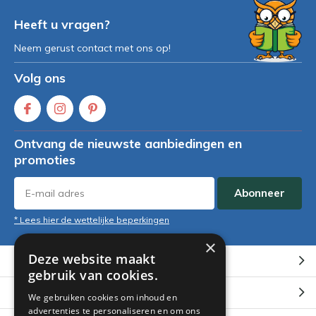
Heeft u vragen?
Neem gerust contact met ons op!
Volg ons
Ontvang de nieuwste aanbiedingen en
promoties
Abonneer
* Lees hier de wettelijke beperkingen
×
Deze website maakt
Klantenservice
gebruik van cookies.
Mijn account
We gebruiken cookies om inhoud en
advertenties te personaliseren en om ons