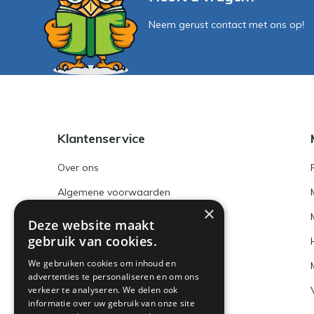
Neem gerust contact met ons op!
Klantenservice
Over ons
Algemene voorwaarden
×
Disclaimer
Deze website maakt
gebruik van cookies.
Privacy Policy
We gebruiken cookies om inhoud en
Betaalmethoden en BTW nummer
advertenties te personaliseren en om ons
verkeer te analyseren. We delen ook
Verzenden & retourneren
informatie over uw gebruik van onze site