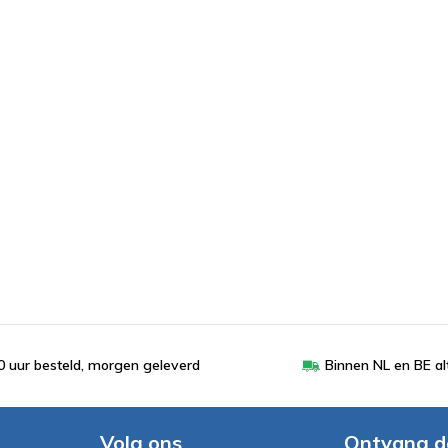
 uur besteld, morgen geleverd
Binnen NL en BE al
Volg ons
Ontvang d