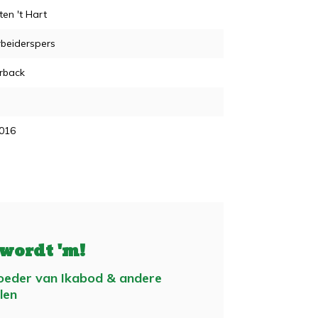
en 't Hart
beiderspers
rback
2016
 wordt 'm!
eder van Ikabod & andere
len