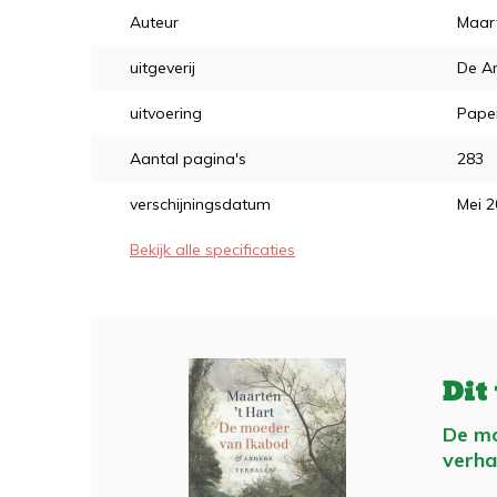
Auteur
Maart
uitgeverij
De Ar
uitvoering
Pape
Aantal pagina's
283
verschijningsdatum
Mei 
Bekijk alle specificaties
Dit
De mo
verha