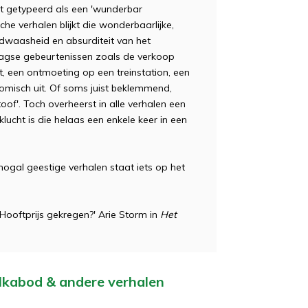
t getypeerd als een 'wunderbar
che verhalen blijkt die wonderbaarlijke,
 dwaasheid en absurditeit van het
aagse gebeurtenissen zoals de verkoop
st, een ontmoeting op een treinstation, een
omisch uit. Of soms juist beklemmend,
toof'. Toch overheerst in alle verhalen een
 klucht is die helaas een enkele keer in een
ogal geestige verhalen staat iets op het
.Hooftprijs gekregen?' Arie Storm in
Het
 Ikabod & andere verhalen