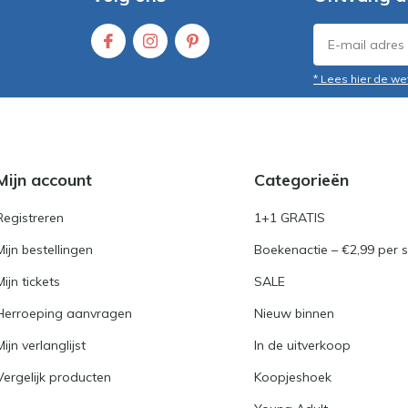
* Lees hier de we
Mijn account
Categorieën
Registreren
1+1 GRATIS
Mijn bestellingen
Boekenactie – €2,99 per s
Mijn tickets
SALE
Herroeping aanvragen
Nieuw binnen
Mijn verlanglijst
In de uitverkoop
Vergelijk producten
Koopjeshoek