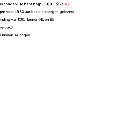
0
9
:
5
5
:
4
2
erzonden? Je hebt nog:
en voor 19:30 uur besteld, morgen geleverd
ending v.a. €30,- binnen NL en BE
verpakt!
n binnen 14 dagen