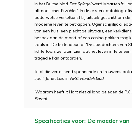
In het Duitse blad
Der Spiegel
werd Maarten 't Har
altmodischer Erzähler'. In deze sterk autobiografis
ouderwetse vertelkunst bij uitstek geschikt om de
moderne leven te betrappen. Ogenschijnlijk alled
van een huis, een plechtige uitvaart, een kerkdien
bezoek aan de markt of een casino pakken tragik
zoals in 'De buitendeur' of 'De stiefdochters van S
lichte toon; ze laten zien dat het leven in feite een
tragedie kan ontaarden.
'In al die verrassend spannende en trouwens ook n
spel.' Janet Luis in
NRC Handelsblad
'Waarom heeft 't Hart niet al lang geleden de P.C
Parool
Specificaties voor: De moeder van