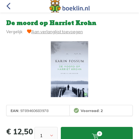
De moord op Harriet Krohn
Vergelijk
Aan verlanglijst toevoegen
EAN:
9789460683978
Voorraad: 2
€ 12,50