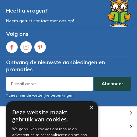
Heeft u vragen?
Neem gerust contact met ons op!
Volg ons
Ontvang de nieuwste aanbiedingen en
promoties
Abonneer
* Lees hier de wettelijke beperkingen
×
Deze website maakt
Klantenservice
gebruik van cookies.
Mijn account
We gebruiken cookies om inhoud en
advertenties te personaliseren en om ons