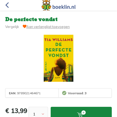
De perfecte vondst
Vergelijk
Aan verlanglijst toevoegen
EAN:
9789021464671
Voorraad: 3
€ 13,99