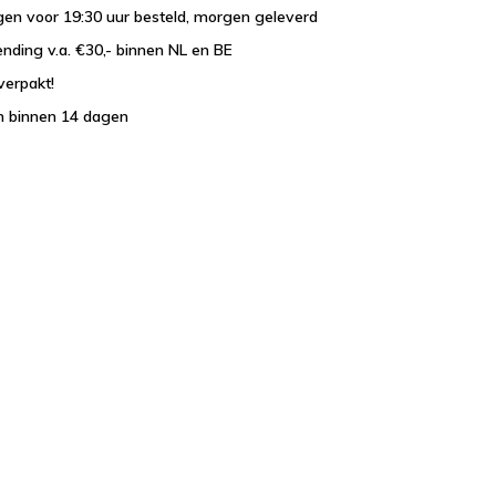
en voor 19:30 uur besteld, morgen geleverd
ending v.a. €30,- binnen NL en BE
verpakt!
n binnen 14 dagen