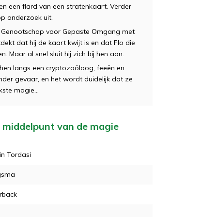
en een flard van een stratenkaart. Verder
op onderzoek uit.
ime Genootschap voor Gepaste Omgang met
dekt dat hij de kaart kwijt is en dat Flo die
 Maar al snel sluit hij zich bij hen aan.
hen langs een cryptozoöloog, feeën en
nder gevaar, en het wordt duidelijk dat ze
kste magie...
et middelpunt van de magie
in Tordasi
gsma
rback