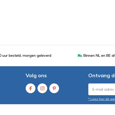
 uur besteld, morgen geleverd
Binnen NL en BE al
Volg ons
Ontvang d
* Lees hier de we