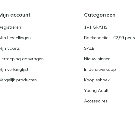
Mijn account
Categorieën
Registreren
1+1 GRATIS
Mijn bestellingen
Boekenactie – €2,99 per s
Mijn tickets
SALE
Herroeping aanvragen
Nieuw binnen
Mijn verlanglijst
In de uitverkoop
Vergelijk producten
Koopjeshoek
Young Adult
Accessoires