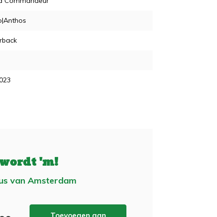
a Commandeur
|Anthos
rback
2023
 wordt 'm!
eus van Amsterdam
Toevoegen aan