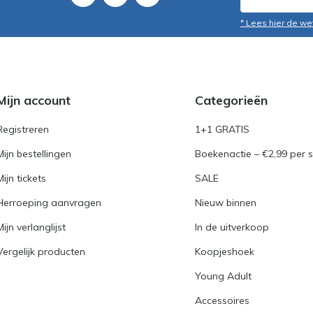
* Lees hier de we
Mijn account
Categorieën
Registreren
1+1 GRATIS
Mijn bestellingen
Boekenactie – €2,99 per s
Mijn tickets
SALE
Herroeping aanvragen
Nieuw binnen
Mijn verlanglijst
In de uitverkoop
Vergelijk producten
Koopjeshoek
Young Adult
Accessoires