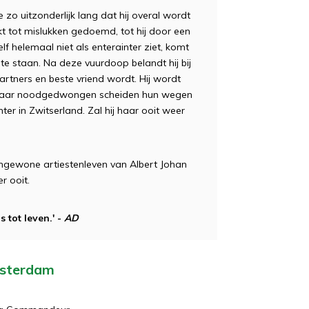
 zo uitzonderlijk lang dat hij overal wordt
kt tot mislukken gedoemd, tot hij door een
lf helemaal niet als enterainter ziet, komt
 te staan. Na deze vuurdoop belandt hij bij
artners en beste vriend wordt. Hij wordt
m, maar noodgedwongen scheiden hun wegen
hter in Zwitserland. Zal hij haar ooit weer
ngewone artiestenleven van Albert Johan
r ooit.
tot leven.' -
AD
msterdam