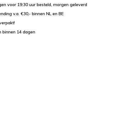
en voor 19:30 uur besteld, morgen geleverd
ending v.a. €30,- binnen NL en BE
verpakt!
n binnen 14 dagen