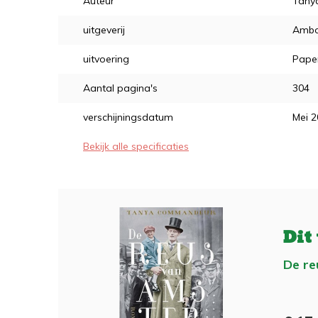
Auteur
Tany
uitgeverij
Ambo
uitvoering
Pape
Aantal pagina's
304
verschijningsdatum
Mei 
Bekijk alle specificaties
Dit
De r