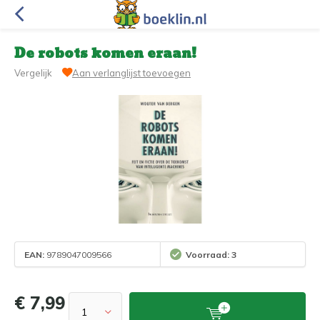
De robots komen eraan!
Vergelijk
Aan verlanglijst toevoegen
EAN:
9789047009566
Voorraad: 3
€ 7,99