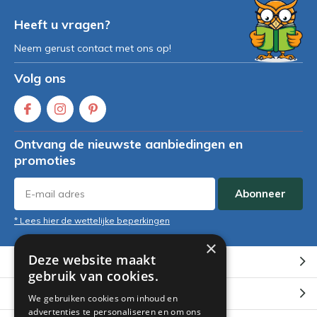
Heeft u vragen?
Neem gerust contact met ons op!
Volg ons
Ontvang de nieuwste aanbiedingen en
promoties
Abonneer
* Lees hier de wettelijke beperkingen
×
Deze website maakt
Klantenservice
gebruik van cookies.
Mijn account
We gebruiken cookies om inhoud en
advertenties te personaliseren en om ons