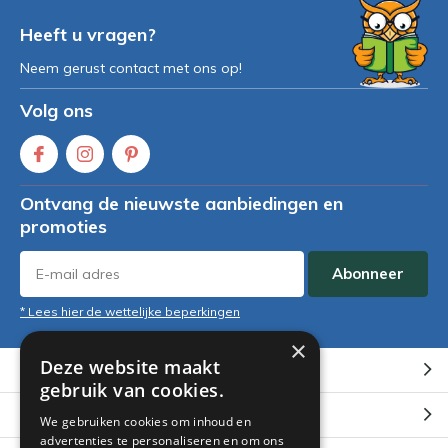
Heeft u vragen?
Neem gerust contact met ons op!
Volg ons
Ontvang de nieuwste aanbiedingen en
promoties
Abonneer
* Lees hier de wettelijke beperkingen
×
Deze website maakt
Klantenservice
gebruik van cookies.
Mijn account
We gebruiken cookies om inhoud en
advertenties te personaliseren en om ons