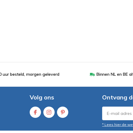
 uur besteld, morgen geleverd
Binnen NL en BE al
Volg ons
Ontvang d
* Lees hier de we