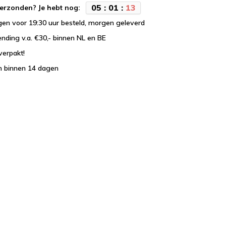
0
5
:
0
1
:
1
3
erzonden? Je hebt nog:
en voor 19:30 uur besteld, morgen geleverd
ending v.a. €30,- binnen NL en BE
verpakt!
n binnen 14 dagen