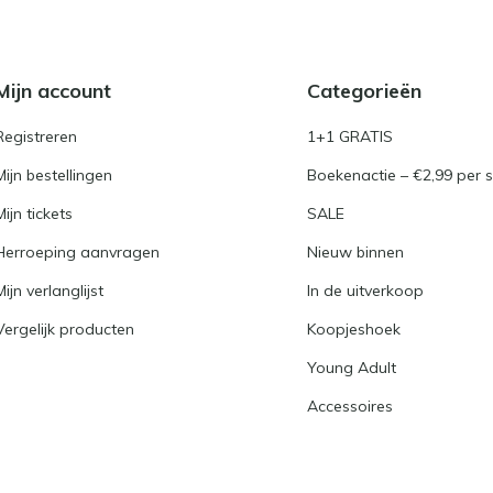
Mijn account
Categorieën
Registreren
1+1 GRATIS
Mijn bestellingen
Boekenactie – €2,99 per s
Mijn tickets
SALE
Herroeping aanvragen
Nieuw binnen
Mijn verlanglijst
In de uitverkoop
Vergelijk producten
Koopjeshoek
Young Adult
Accessoires