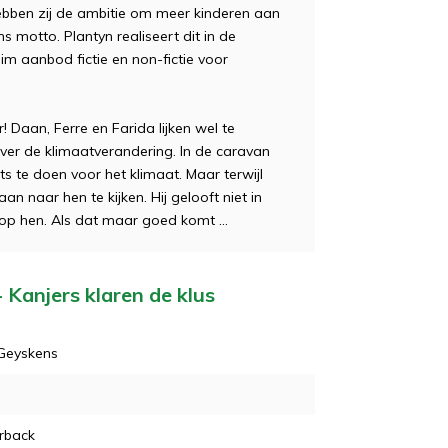
hebben zij de ambitie om meer kinderen aan
ons motto. Plantyn realiseert dit in de
im aanbod fictie en non-fictie voor
! Daan, Ferre en Farida lijken wel te
ver de klimaatverandering. In de caravan
ets te doen voor het klimaat. Maar terwijl
 naar hen te kijken. Hij gelooft niet in
op hen. Als dat maar goed komt …
- Kanjers klaren de klus
Geyskens
rback