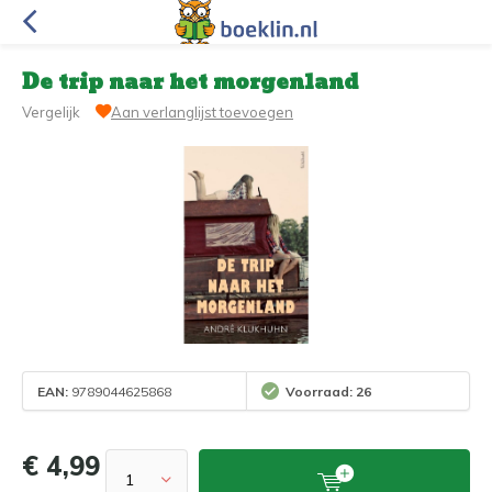
De trip naar het morgenland
Vergelijk
Aan verlanglijst toevoegen
EAN:
9789044625868
Voorraad: 26
€ 4,99