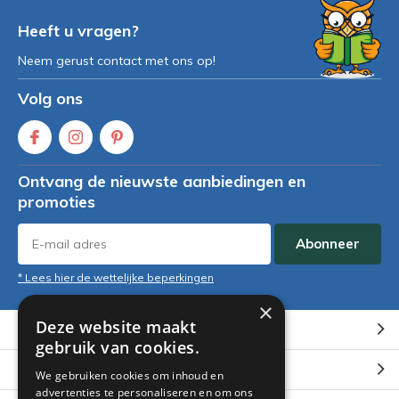
Heeft u vragen?
Neem gerust contact met ons op!
Volg ons
Ontvang de nieuwste aanbiedingen en
promoties
Abonneer
* Lees hier de wettelijke beperkingen
×
Deze website maakt
Klantenservice
gebruik van cookies.
Mijn account
We gebruiken cookies om inhoud en
advertenties te personaliseren en om ons