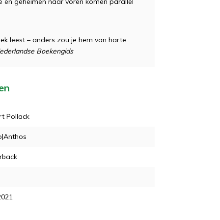
ge en geheimen naar voren komen parallel
oek leest – anders zou je hem van harte
ederlandse Boekengids
ten
t Pollack
|Anthos
rback
2021