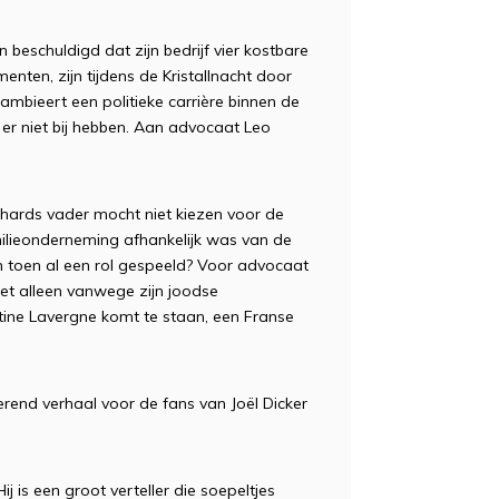
beschuldigd dat zijn bedrijf vier kostbare
menten, zijn tijdens de Kristallnacht door
ambieert een politieke carrière binnen de
l er niet bij hebben. Aan advocaat Leo
nhards vader mocht niet kiezen voor de
milieonderneming afhankelijk was van de
n toen al een rol gespeeld? Voor advocaat
iet alleen vanwege zijn joodse
tine Lavergne komt te staan, een Franse
erend verhaal voor de fans van Joël Dicker
j is een groot verteller die soepeltjes