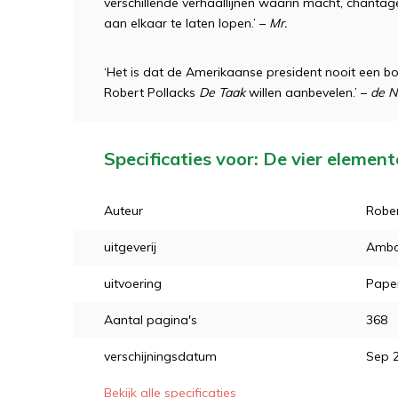
verschillende verhaallijnen waarin macht, chanta
aan elkaar te laten lopen.’ –
Mr.
‘Het is dat de Amerikaanse president nooit een b
Robert Pollacks
De Taak
willen aanbevelen.’ –
de N
Specificaties voor: De vier elemen
Auteur
Rober
uitgeverij
Ambo
uitvoering
Pape
Aantal pagina's
368
verschijningsdatum
Sep 
Bekijk alle specificaties