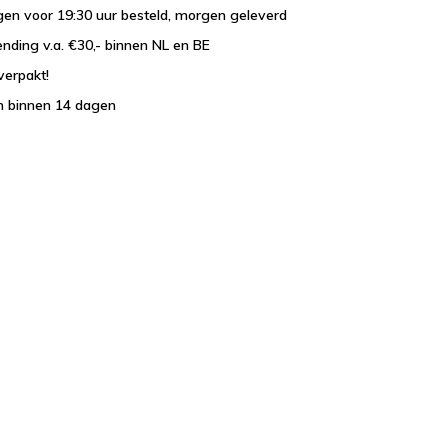
en voor 19:30 uur besteld, morgen geleverd
ending v.a. €30,- binnen NL en BE
verpakt!
n binnen 14 dagen