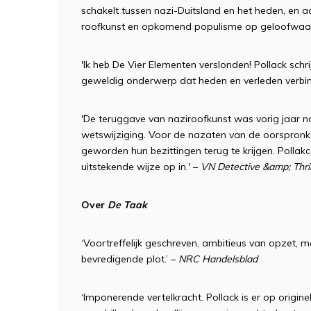
schakelt tussen nazi-Duitsland en het heden, en a
roofkunst en opkomend populisme op geloofwaardi
'Ik heb De Vier Elementen verslonden! Pollack schrij
geweldig onderwerp dat heden en verleden verbind
'De teruggave van naziroofkunst was vorig jaar n
wetswijziging. Voor de nazaten van de oorspronkel
geworden hun bezittingen terug te krijgen. Pollakc
uitstekende wijze op in.' –
VN Detective &amp; Thril
Over
De Taak
‘Voortreffelijk geschreven, ambitieus van opzet, m
bevredigende plot.’ –
NRC Handelsblad
‘Imponerende vertelkracht. Pollack is er op origin