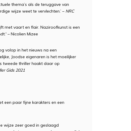
ctuele thema’s als de teruggave van
ge wijze weet te vervlechten.’ –
NRC
ft met vaart en flair. Naziroofkunst is een
t.' – Nicolien Mizee
og volop in het nieuws na een
ijke, Joodse eigenaren is het moeilijker
s tweede thriller haakt daar op
ler Gids 2021
et een paar fijne karakters en een
ele wijze zeer goed in geslaagd