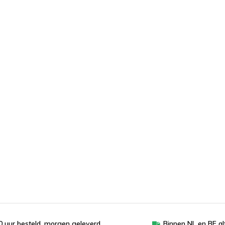
 uur besteld, morgen geleverd
Binnen NL en BE al