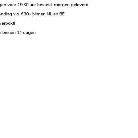
en voor 19:30 uur besteld, morgen geleverd
ending v.a. €30,- binnen NL en BE
verpakt!
n binnen 14 dagen