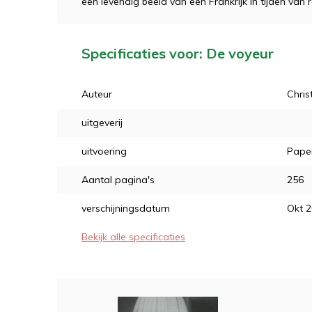
een levendig beeld van een Frankrijk in tijden van 
Specificaties voor: De voyeur
Auteur
Chris
uitgeverij
uitvoering
Pape
Aantal pagina's
256
verschijningsdatum
Okt 
Bekijk alle specificaties