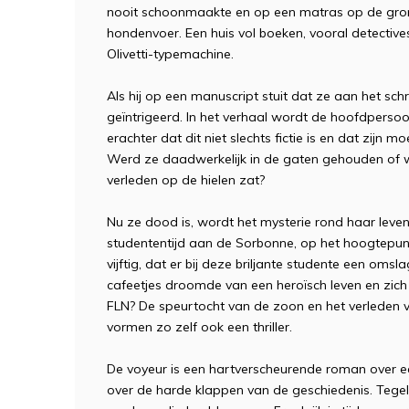
nooit schoonmaakte en op een matras op de grond
hondenvoer. Een huis vol boeken, vooral detectives
Olivetti-typemachine.
Als hij op een manuscript stuit dat ze aan het schr
geïntrigeerd. In het verhaal wordt de hoofdper
erachter dat dit niet slechts fictie is en dat zijn mo
Werd ze daadwerkelijk in de gaten gehouden of was
verleden op de hielen zat?
Nu ze dood is, wordt het mysterie rond haar leven
studententijd aan de Sorbonne, op het hoogtepunt
vijftig, dat er bij deze briljante studente een omsl
cafeetjes droomde van een heroïsch leven en zich 
FLN? De speurtocht van de zoon en het verleden va
vormen zo zelf ook een thriller.
De voyeur is een hartverscheurende roman over ee
over de harde klappen van de geschiedenis. Tegelijk