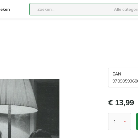
boeken
Alle categor
EAN:
9789059368
€ 13,99