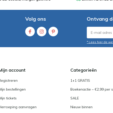
Volg ons
Ontvang d
* Lees hier de we
Mijn account
Categorieën
Registreren
1+1 GRATIS
Mijn bestellingen
Boekenactie – €2,99 per s
Mijn tickets
SALE
Herroeping aanvragen
Nieuw binnen