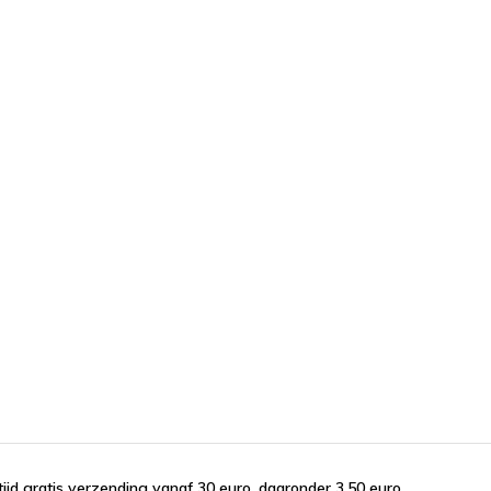
tijd gratis verzending vanaf 30 euro, daaronder 3,50 euro