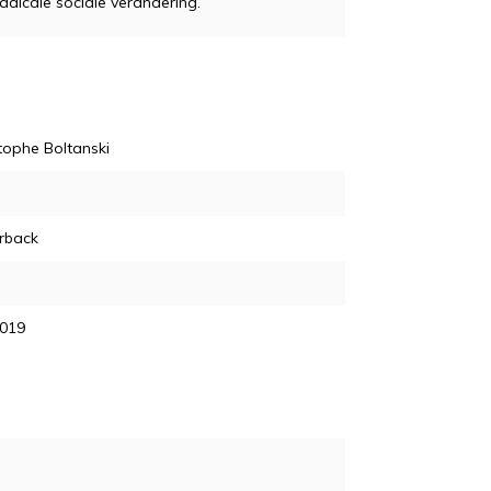
radicale sociale verandering.
tophe Boltanski
rback
2019