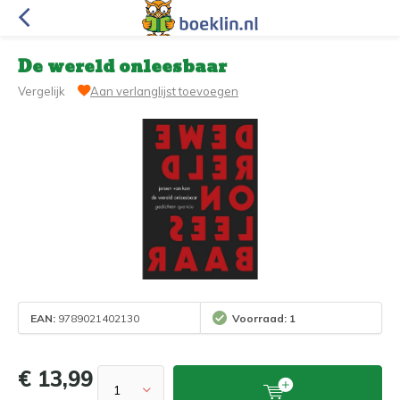
De wereld onleesbaar
Vergelijk
Aan verlanglijst toevoegen
EAN:
9789021402130
Voorraad: 1
€ 13,99