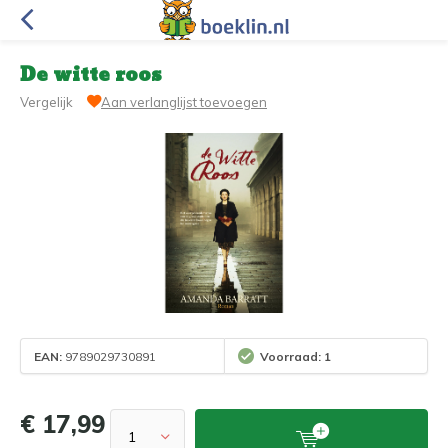
De witte roos
Vergelijk
Aan verlanglijst toevoegen
EAN:
9789029730891
Voorraad: 1
€ 17,99