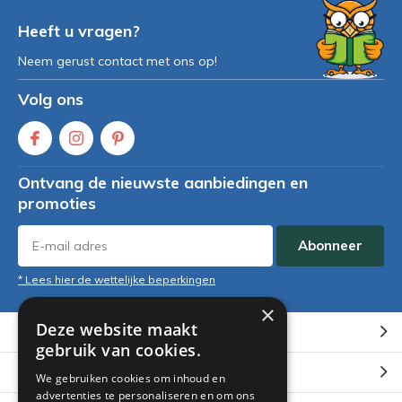
Heeft u vragen?
Neem gerust contact met ons op!
Volg ons
Ontvang de nieuwste aanbiedingen en
promoties
Abonneer
* Lees hier de wettelijke beperkingen
×
Deze website maakt
Klantenservice
gebruik van cookies.
Mijn account
We gebruiken cookies om inhoud en
advertenties te personaliseren en om ons