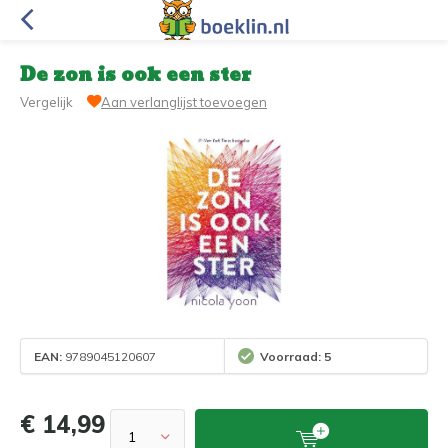
De zon is ook een ster
Vergelijk
Aan verlanglijst toevoegen
EAN:
9789045120607
Voorraad: 5
€ 14,99