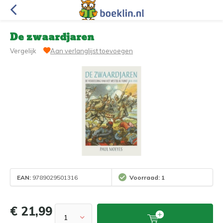
De zwaardjaren
Vergelijk
Aan verlanglijst toevoegen
EAN:
9789029501316
Voorraad: 1
€ 21,99