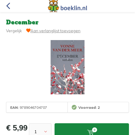
December
Vergelijk
Aan verlanglijst toevoegen
EAN:
9789046704707
Voorraad: 2
€ 5,99