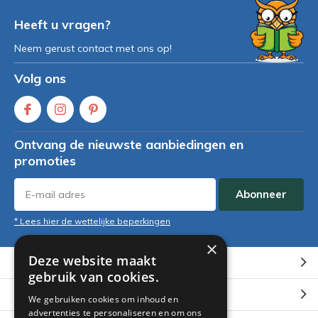
Heeft u vragen?
Neem gerust contact met ons op!
Volg ons
Ontvang de nieuwste aanbiedingen en
promoties
Abonneer
* Lees hier de wettelijke beperkingen
×
Deze website maakt
Klantenservice
gebruik van cookies.
Mijn account
We gebruiken cookies om inhoud en
advertenties te personaliseren en om ons