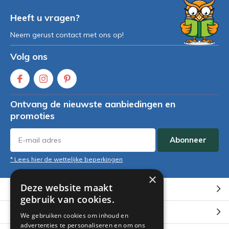
Heeft u vragen?
Neem gerust contact met ons op!
Volg ons
Ontvang de nieuwste aanbiedingen en
promoties
Abonneer
* Lees hier de wettelijke beperkingen
×
Deze website maakt
Klantenservice
gebruik van cookies.
Mijn account
We gebruiken cookies om inhoud en
advertenties te personaliseren en om ons